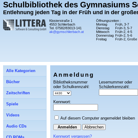
Schulbibliothek des Gymnasiums S
Entlehnung jeden Tag in der Früh und in der groß
Klosterstraße 1
Öffnungszeiten :
4553 Schlierbach
Montag
Früh, 3-7
Tel. 07582/83013-141
Dienstag
Früh-3, 5-7
ak@gymschlierbach.at
Mittwoch
Früh-2, 4-5
Donnerstag
Früh-2, 5-6
Freitag
Früh-2, Große
Alle Kategorien
Anmeldung
Bücher
Bibliotheksnummer
Lesernummer oder
oder Schulkennzahl:
Schülerkennzahl:
Zeitschriften
Kennwort:
Spiele
Videos
Auf diesem Computer angemeldet bleiben
Audio CDs
Abbrechen
Kennwort vergessen?
CD ROMs