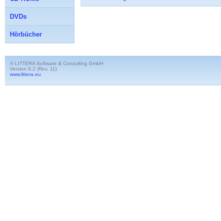
DVDs
Hörbücher
© LITTERA Software & Consulting GmbH
Version 6.2 (Rev. 11)
www.littera.eu